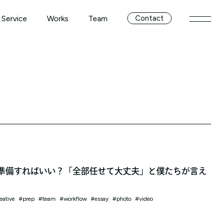
Service
Works
Team
Contact
メニ
Service
Works
Team
準備すればいい？「全部任せて大丈夫」と僕たちが言え
eative
prep
team
workflow
essay
photo
video