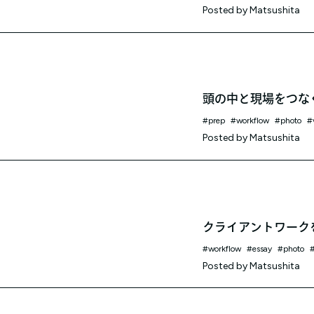
Posted by
Matsushita
頭の中と現場をつなぐ
prep
workflow
photo
Posted by
Matsushita
クライアントワーク
workflow
essay
photo
Posted by
Matsushita