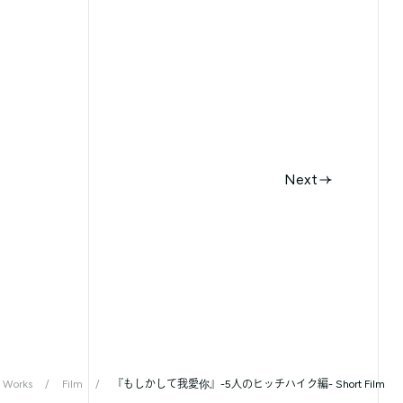
Next
Works
Film
『もしかして我愛你』-5人のヒッチハイク編- Short Film