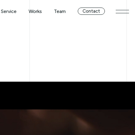
Service
Works
Team
Contact
メニ
Service
Works
Team