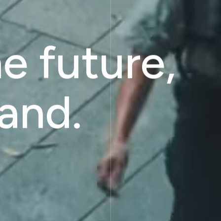
e future,
and.