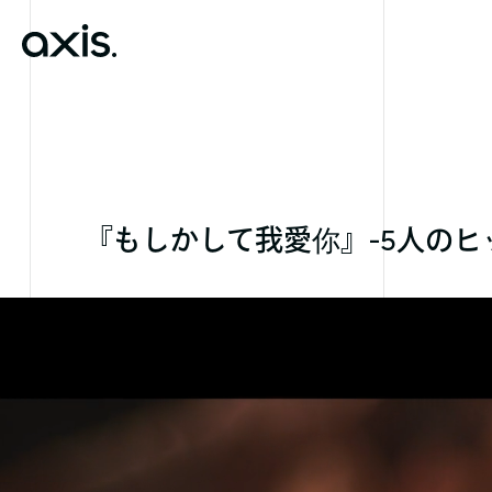
『もしかして我愛你』-5人のヒッチハ