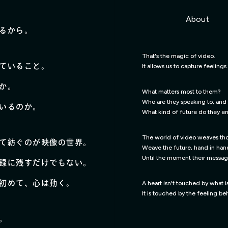
本文までスキップする
About
るから。
About
That's the magic of video.
ていること。
It allows us to capture feelings
か。
What matters most to them?
Who are they speaking to, and 
いるのか。
What kind of future do they en
The world of video weaves thos
て紡ぐのが映像の世界。
Weave the future, hand in han
Until the moment their message,
録に残すだけでもない。
初めて、心は動く。
A heart isn't touched by what i
It is touched by the feeling beh
。