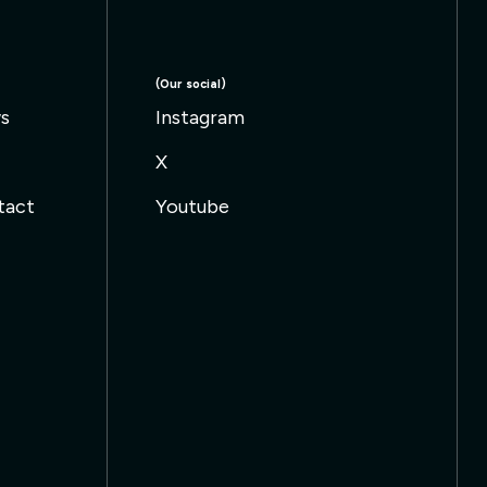
(Our social)
s
Instagram
s
Instagram
X
X
tact
Youtube
tact
Youtube