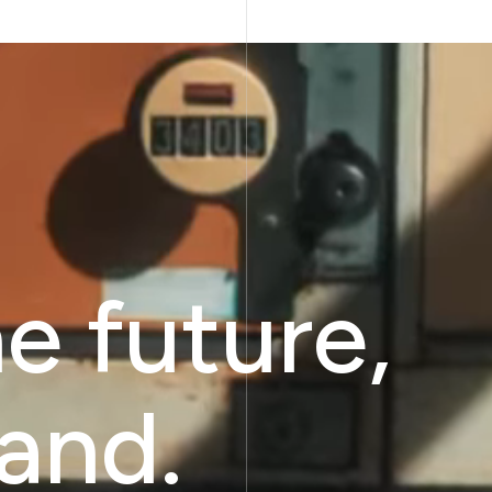
e future,
and.