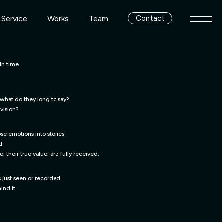
Service
Works
Team
Contact
メニ
Service
Works
Team
 in time.
what do they long to say?
vision?
e emotions into stories.
d.
 their true value, are fully received.
s just seen or recorded.
ind it.