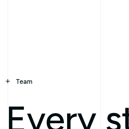
Team
Every s