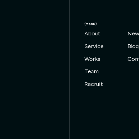
(Menu)
About
New
About
New
Service
Blog
Service
Blog
Works
Con
Works
Con
Team
Team
Recruit
Recruit