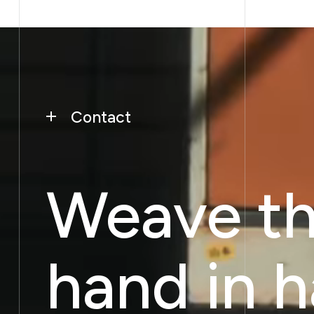
Contact
Weave th
hand in h