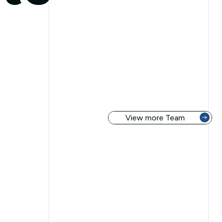
View more Team
View more team 😀
View more t