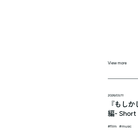
View more
2026/03/11
『もしか
編- Short 
film
music