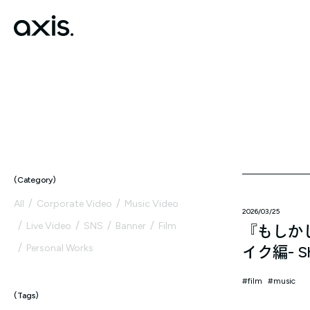
Category
All
Corporate Video
Music Video
2026/03/25
Live Video
SNS
Banner
Film
『もしか
Personal Works
イク編- Sho
film
music
Tags