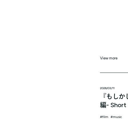
View more
2026/03/11
『もしか
編- Short 
film
music