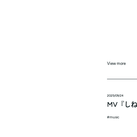
View more
2025/09/24
MV『し
music