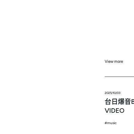
View more
2025/10/03
台日爆音BOR
VIDEO
music