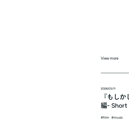
View more
2026/03/11
『もしか
編- Short 
film
music