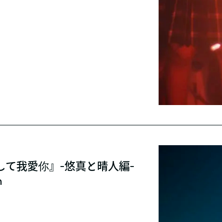
して我愛你』-悠真と晴人編-
m