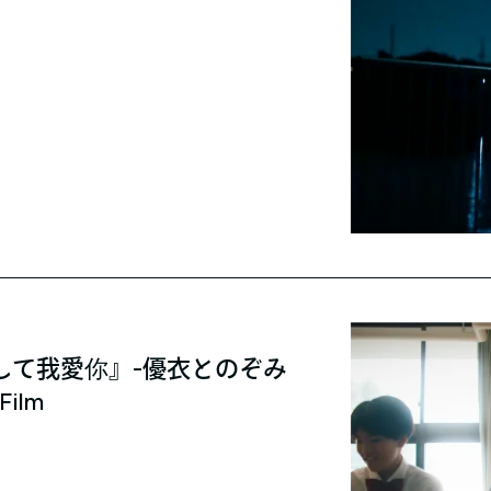
して我愛你』-優衣とのぞみ
Film