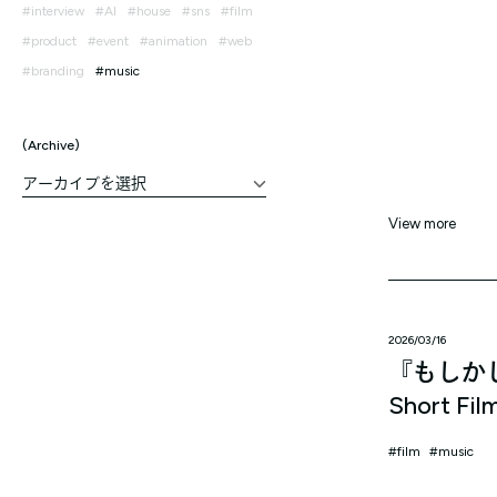
interview
AI
house
sns
film
product
event
animation
web
branding
music
Archive
View more
2026/03/16
『もしか
Short Fil
film
music