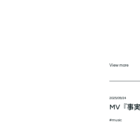
View more
2025/09/24
MV『事
music