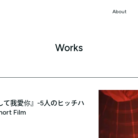
本文までスキップする
About
About
Works
して我愛你』-5人のヒッチハ
rt Film