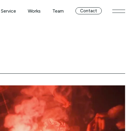
Service
Works
Team
Contact
メニ
Service
Works
Team