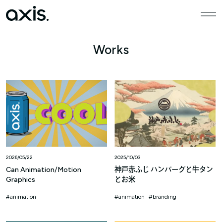
本文までスキップする
メニ
Works
2026/05/22
2025/10/03
Can Animation/Motion
神戸赤ふじ ハンバーグと牛タン
Graphics
とお米
animation
animation
branding