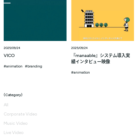
2025/09/24
2025/09/24
VICO
『manaable』システム導入実
績インタビュー映像
animation
branding
animation
Category
All
Corporate Video
Music Video
Live Video