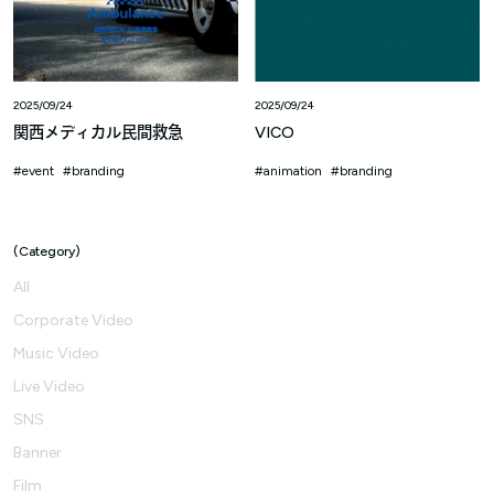
2025/09/24
2025/09/24
関西メディカル民間救急
VICO
event
branding
animation
branding
Category
All
Corporate Video
Music Video
Live Video
SNS
Banner
Film