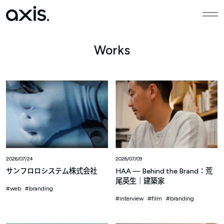
本文までスキップする
メニ
Works
2026/07/24
2026/07/09
サンフロロシステム株式会社
HAA — Behind the Brand：荒
尾英生｜建築家
web
branding
interview
film
branding