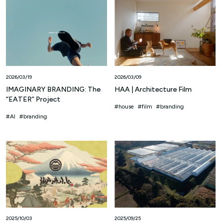
2026/03/19
2026/03/09
IMAGINARY BRANDING: The
HAA | Architecture Film
“EATER” Project
house
film
branding
AI
branding
2025/10/03
2025/09/25