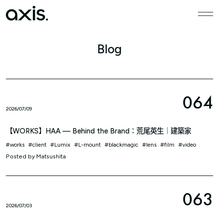
本文までスキップする
メニ
Blog
064
2026/07/09
【WORKS】HAA — Behind the Brand：荒尾英生｜建築家
works
client
Lumix
L-mount
blackmagic
lens
film
video
Posted by
Matsushita
063
2026/07/03