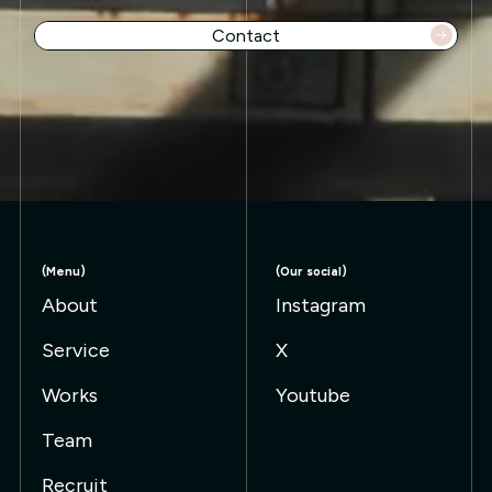
Contact
ct 👉
Contact 👉
Contact 👉
Contact 👉
Cont
(Menu)
(Our social)
About
Instagram
Service
X
Works
Youtube
Team
Recruit