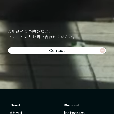
ご相談やご予約の際は、
フォームよりお問い合わせください。
Contact
t 👉
Contact 👉
Contact 👉
Contact 👉
Conta
(Menu)
(Our social)
About
Instagram