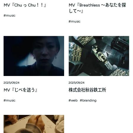
MV『Chu っ Chu！！』
MV『Breathless ～あなたを探
して～』
music
music
2025/09/24
2025/09/24
MV『じべを這う』
株式会社秋谷鉄工所
music
web
branding