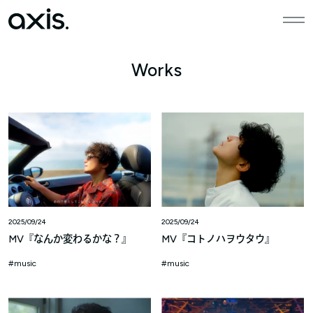
本文までスキップする
メニ
Works
2025/09/24
2025/09/24
MV『なんか変わるかな？』
MV『コトノハヲウタウ』
music
music