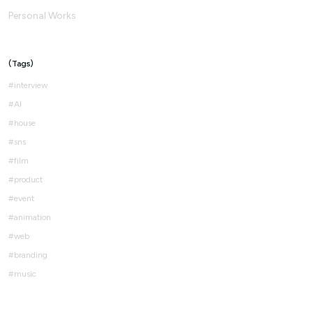
Personal Works
Tags
interview
AI
house
sns
film
product
event
animation
web
branding
music