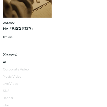
2025/09/24
MV『素直な気持ち』
music
Category
All
Corporate Video
Music Video
Live Video
SNS
Banner
Film