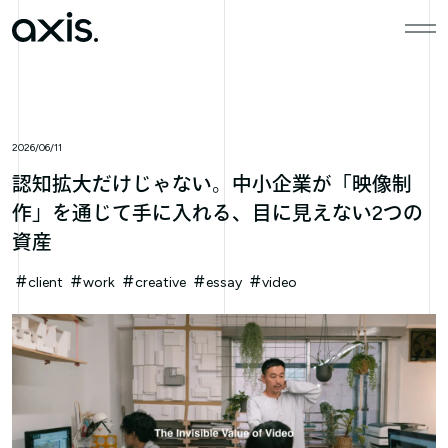
本文までスキップする
メニ
2026/06/11
認知拡大だけじゃない。中小企業が「映像制
作」を通じて手に入れる、目に見えない2つの
資産
client
work
creative
essay
video