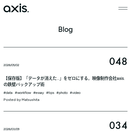
本文までスキップする
メニ
Blog
048
2026/05/02
【保存版】「データが消えた…」をゼロにする。映像制作会社axis.
の鉄壁バックアップ術
data
workflow
essay
tips
photo
video
Posted by
Matsushita
034
2026/03/09