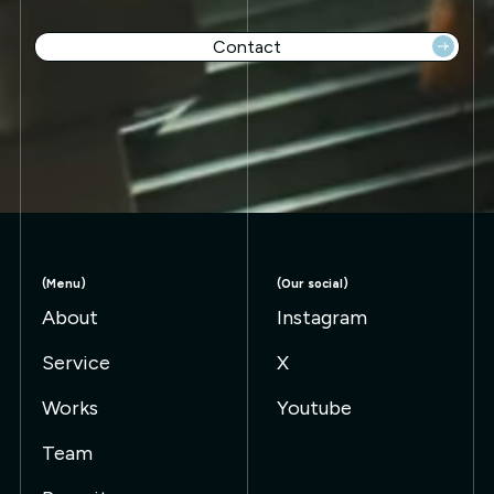
Contact
ct 👉
Contact 👉
Contact 👉
Contact 👉
Cont
(Menu)
(Our social)
About
Instagram
Service
X
Works
Youtube
Team