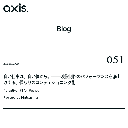
本文までスキップする
メニ
Blog
051
2026/05/05
良い仕事は、良い体から。——映像制作のパフォーマンスを底上
げする、僕なりのコンディショニング術
creative
life
essay
Posted by
Matsushita