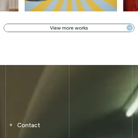
View more works
ks 👉
View more works 👉
View more works 👉
View
Contact