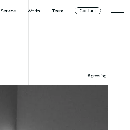
Service
Works
Team
Contact
メニ
Service
Works
Team
greeting